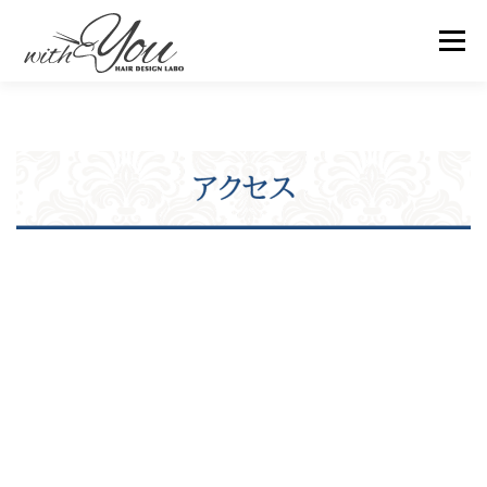
コ
メニュ
ン
テ
ン
ホーム
メニュー・料金
お客様の声
アクセス
ツ
へ
ス
ご予約・お問合せ
スタッフ紹介
よくある質問
キ
ッ
プ